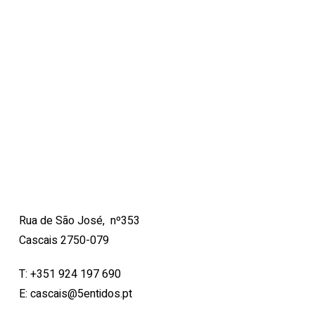
Rua de São José, nº353
Cascais 2750-079
T:
+351 924 197 690
E:
cascais@5entidos.pt